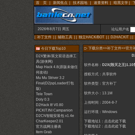
首 页
|
新闻焦点
|
技术园地
|
速查资料
|
暗黑文学
|
2026年8月7日 周五
论坛用户名
|
补丁文件
| |
辅助工具
| |
独立HACK/BOT
| |
D2HACKIT
| |
□-
下载分类
>>
补丁文件
>>
官方
今日下载Top10
D
D2X繁体/英文双语选择工
具(游侠网)
软件名称：
D2X(毁灭之王)1.
Map Hack 4.8(原版未做任
何改动)
授权方式：共享软件
Mu Mu Striver 3.2
Final(D2jspLoader打包
软件类型：官方补丁
版)
软件大小：13.1M
Tele Town
Doly 0.3
上传时间：2004-8-7
D2Hack It! V0.80
PICKIT.INI Campanion
运行环境：Windows
D2CN智能安装包 v1.4e
CharKeeper2.01
下载地址1：
点击此处下载
下载地址2：
点击此处下载
官方战网注册表
Item Grab