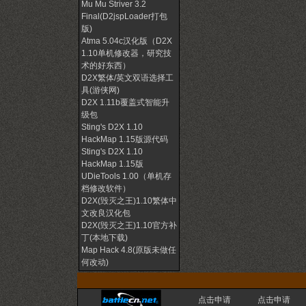
Mu Mu Striver 3.2
Final(D2jspLoader打包
版)
Atma 5.04c汉化版（D2X
1.10单机修改器，研究技
术的好东西）
D2X繁体/英文双语选择工
具(游侠网)
D2X 1.11b覆盖式智能升
级包
Sting's D2X 1.10
HackMap 1.15版源代码
Sting's D2X 1.10
HackMap 1.15版
UDieTools 1.00（单机存
档修改软件）
D2X(毁灭之王)1.10繁体中
文改良汉化包
D2X(毁灭之王)1.10官方补
丁(本地下载)
Map Hack 4.8(原版未做任
何改动)
点击申请
点击申请