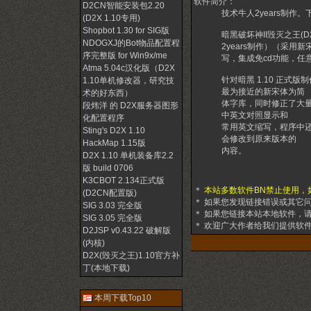
软件简介：
D2CN智能安装包2.20
技术牛人2years制作
(D2X 1.10专用)
Shopbot 1.30 for SIG版
暗黑破坏神II毁灭之王(D2 
NDOGXJ的Bot物品配置程
2years制作）（采
序完整版 for Win9x/me
写，集成免cd功能，任
Atma 5.04c汉化版（D2X
针对暗黑 1.10 正
1.10单机修改器，研究技
最为接近的新宋体为简
术的好东西）
体字库，同时修正了大量
段炜洋 的 D2X服务器图形
中英文对照显示和
化配置程序
常用英文缩写，程序中还
Sting's D2X 1.10
会修改到原来版本的
HackMap 1.15版
内容。
D2X 1.10 单机装备库2.2
版 build 0706
K3CBOT 2.134正式版
＊
本站多数软件BN禁止使用，
(D2CN配置版)
＊ 如果您发现链接错误或其它
SIG 3.03 完全版
＊ 如果您链接本站本地软件，请
SIG 3.05 完全版
＊ 欢迎广大作者给我们提供软
D2JSP v0.43.22 破解版
(内核)
D2X(毁灭之王)1.10官方补
丁(本地下载)
本周下载Top10